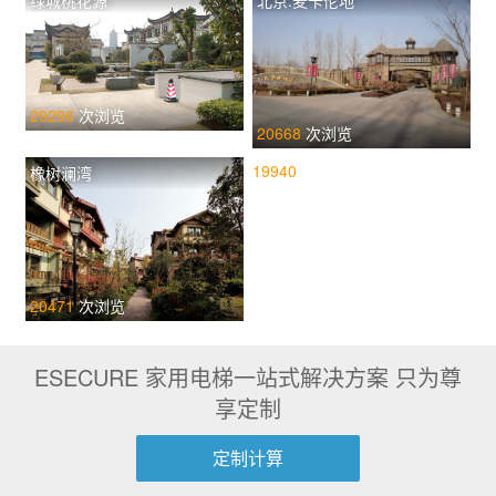
29296
次浏览
20668
次浏览
碧林园莲山首府
19940
橡树澜湾
次
浏
览
20471
次浏览
ESECURE 家用电梯一站式解决方案 只为尊
享定制
定制计算