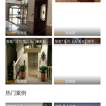
66854
次浏览
66171
次浏览
智能T动力:曳引龙门架无配重土建井道 TIL-L T320
智能T系列 无配重龙门架手动门 TIL-F T260
66009
次浏览
63856
次浏览
热门案例
绿城桃花源
北京.麦卡伦地